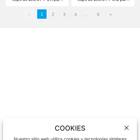
llantas de aleación
llantas de acero
1
<
2
3
4
...
9
>
Contáctenos
Negocio de ventas:
Tel:
+86-311-85939575
,
+86-13673130619
Teléfono:
+86-13933004411
(Gerente Huang)
Correo electrónico:
wheelweights@hxphk.com
Contactar Fábrica:
Tel:
+86-317-4452233
Tel:
+86-317-4452855
Correo electrónico:
hxphkc@126.com
COOKIES
Nuestro sitio web utiliza cookies y tecnologías similares