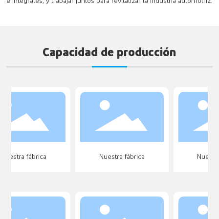
e integrales, y trabajar juntos para revitalizar la industria automotriz.
Capacidad de producción
Nuestra fábrica
Nuestra fábrica
Nuestra 