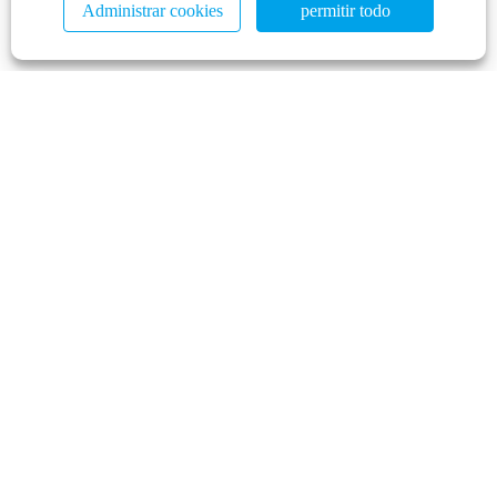
Administrar cookies
permitir todo
postventa responderá sus preguntas con paciencia y resolverá su
problema de inmediato.
Contáctenos
Negocio de ventas:
Tel:
+86-311-85939575
,
+86-13673130619
Teléfono:
+86-13933004411
(Gerente Huang)
Correo electrónico:
wheelweights@hxphk.com
Contactar Fábrica:
Tel:
+86-317-4452233
Tel:
+86-317-4452855
Correo electrónico:
hxphkc@126.com