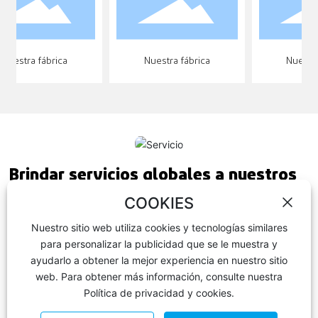
Nuestra fábrica
Nuestra fábrica
Nuestra 
Brindar servicios globales a nuestros
clientes
COOKIES
Nuestro sitio web utiliza cookies y tecnologías similares
★ Nuestro equipo de ventas tiene un conocimiento profesional del
para personalizar la publicidad que se le muestra y
producto y una rica experiencia en aplicaciones. Son optimistas y
ayudarlo a obtener la mejor experiencia en nuestro sitio
entusiastas y le brindan el servicio más atento.
web. Para obtener más información, consulte nuestra
Política de privacidad y cookies.
★ Siempre que tenga preguntas sobre nuestros productos
después de recibir la mercancía, nuestro equipo de servicios