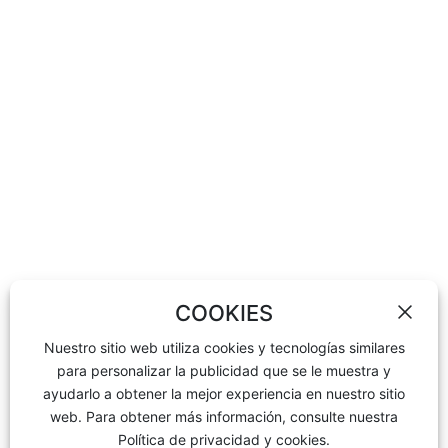
Contáctenos
Negocio de ventas:
Tel:
+86-311-85939575
,
+86-13673130619
Teléfono:
+86-13933004411
(Gerente Huang)
Correo electrónico:
wheelweights@hxphk.com
Contactar Fábrica:
Tel:
+86-317-4452233
Tel:
+86-317-4452855
Correo electrónico:
hxphkc@126.com
COOKIES
Nuestro sitio web utiliza cookies y tecnologías similares
para personalizar la publicidad que se le muestra y
ayudarlo a obtener la mejor experiencia en nuestro sitio
web. Para obtener más información, consulte nuestra
Política de privacidad y cookies.
COPYRIGHT© Hebei Pan Asian Wheel Weights Co.,Ltd