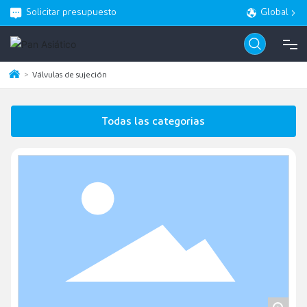
Solicitar presupuesto
Global
Válvulas de sujeción
CASA
Todas las categorias
PRODUCTO
ACERCA DE
BLOG
SERVICIO
CONTACTO