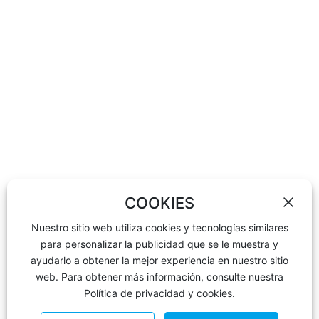
Contáctenos
Negocio de ventas:
Tel:
+86-311-85939575
,
+86-13673130619
Teléfono:
+86-13933004411
(Gerente Huang)
Correo electrónico:
wheelweights@hxphk.com
Contactar Fábrica:
Tel:
+86-317-4452233
Tel:
+86-317-4452855
Correo electrónico:
hxphkc@126.com
COOKIES
Nuestro sitio web utiliza cookies y tecnologías similares
para personalizar la publicidad que se le muestra y
ayudarlo a obtener la mejor experiencia en nuestro sitio
web. Para obtener más información, consulte nuestra
Política de privacidad y cookies.
COPYRIGHT© Hebei Pan Asian Wheel Weights Co.,Ltd
Licencia comercial