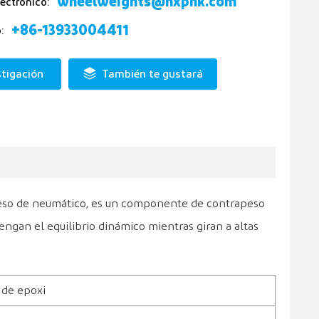
wheelweights@hxphk.com
lectrónico:
+86-13933004411
:
stigación
También te gustará
peso de neumático, es un componente de contrapeso
tengan el equilibrio dinámico mientras giran a altas
 de epoxi