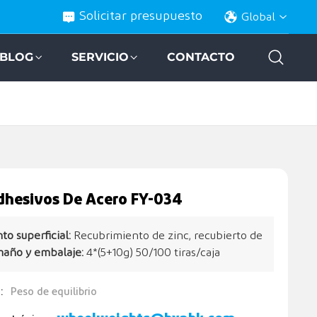
Solicitar presupuesto
Global
BLOG
SERVICIO
CONTACTO
dhesivos De Acero FY-034
to superficial:
Recubrimiento de zinc, recubierto de
año y embalaje:
4*(5+10g) 50/100 tiras/caja
:
Peso de equilibrio