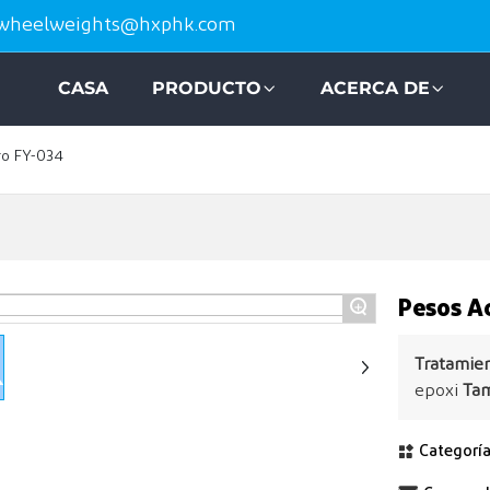
wheelweights@hxphk.com
CASA
PRODUCTO
ACERCA DE
ro FY-034
+
Pesos A
Tratamien
epoxi
Tam
Categoría