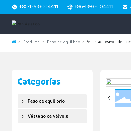
+86-13933004411
+86-13933004411
Pesos adhesivos de ace
Producto
Peso de equilibrio
Categorías
Peso de equilibrio
Vástago de válvula