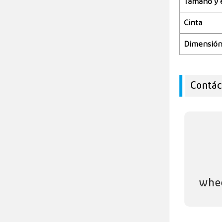
Tamaño y 
Cinta
Dimensió
Contác
whe