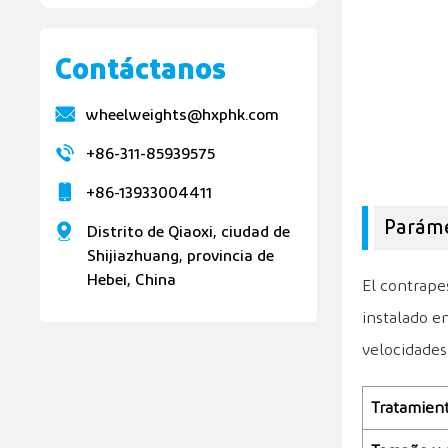
Contáctanos
wheelweights@hxphk.com
+86-311-85939575
+86-13933004411
Paráme
Distrito de Qiaoxi, ciudad de
Shijiazhuang, provincia de
Hebei, China
El contrape
instalado en
velocidades
Tratamient