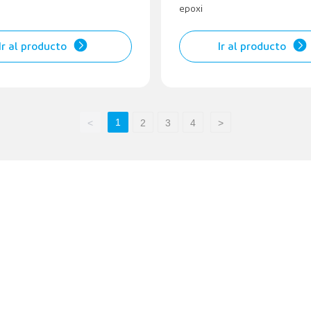
epoxi
Ir al producto
Ir al producto
1
<
2
3
4
>
Lo que ofrecemos
Hebei Pan Asian Wheel weights Co.,Ltd. es una empresa de prod
contrapesos de equilibrio de ruedas para automóviles que integra
científica, producción y ventas.
Pesos adhesivos de acero