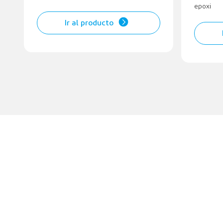
epoxi
Ir al producto
Contáctenos
Negocio de ventas:
Tel:
+86-311-85939575
,
+86-13673130619
Teléfono:
+86-13933004411
(Gerente Huang)
Correo electrónico:
wheelweights@hxphk.com