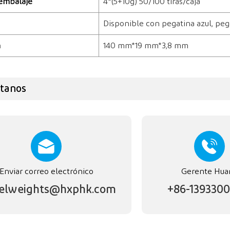
embalaje
4*(5+10g) 50/100 tiras/caja
Disponible con pegatina azul, pe
n
140 mm*19 mm*3,8 mm
tanos
Enviar correo electrónico
Gerente Hua
elweights@hxphk.com
+86-1393300