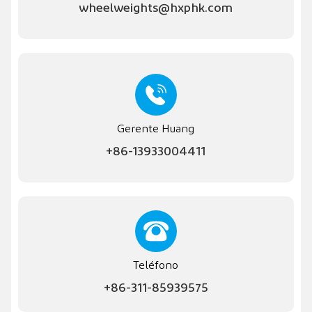
wheelweights@hxphk.com
Gerente Huang
+86-13933004411
Teléfono
+86-311-85939575