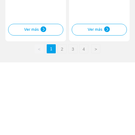
Ver más
Ver más
1
<
2
3
4
>
Contáctenos
Negocio de ventas:
Tel:
+86-311-85939575
,
+86-13673130619
Teléfono:
+86-13933004411
(Gerente Huang)
Correo electrónico:
wheelweights@hxphk.com
Contactar Fábrica: