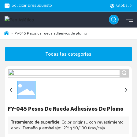
Solicitar presupuesto
Global
FY-045 Pesos de rueda adhesivos de plomo
CASA
Todas las categorias
PRODUCTO
+
ACERCA DE
BLOG
FY-045 Pesos De Rueda Adhesivos De Plomo
SERVICIO
Tratamiento de superficie:
Color original, con revestimiento
epoxi
Tamaño y embalaje:
12*5g 50/100 tiras/caja
CONTACTO